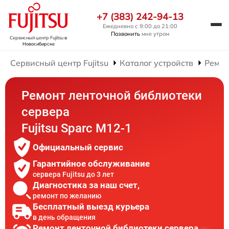
+7 (383) 242-94-13
Ежедневно с 9:00 до 21:00
Позвонить
мне утром
Сервисный центр Fujitsu
в
Новосибирске
Сервисный центр Fujitsu
Каталог устройств
Ремон
Ремонт ленточной библиотеки
сервера
Fujitsu Sparc M12-1
Официальный сервис
Гарантийное обслуживание
сервера Fujitsu до 3 лет
Диагностика за наш счет,
ремонт по желанию
Бесплатный выезд курьера
в день обращения
Ремонт ленточной библиотеки сервера