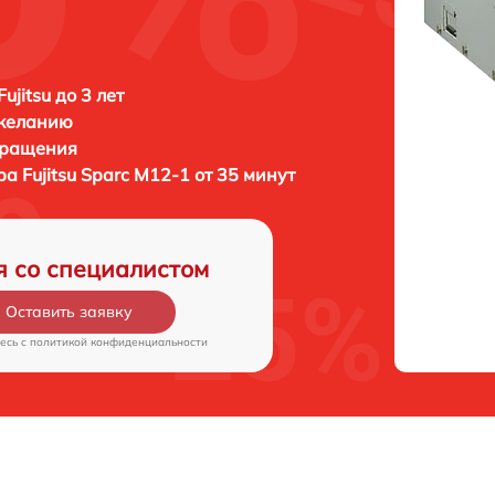
ujitsu до 3 лет
 желанию
бращения
ера
Fujitsu Sparc M12-1 от 35 минут
я со специалистом
Оставить заявку
есь c
политикой конфиденциальности