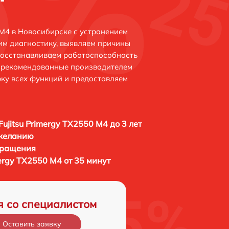
 M4 в Новосибирске с устранением
м диагностику, выявляем причины
восстанавливаем работоспособность
и рекомендованные производителем
рку всех функций и предоставляем
Fujitsu Primergy TX2550 M4 до 3 лет
 желанию
бращения
mergy TX2550 M4 от 35 минут
я со специалистом
Оставить заявку