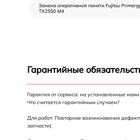
Замена оперативной памяти Fujitsu Primerg
TX2550 M4
Прошивка BIOS Fujitsu Primergy TX2550 M4
Замена северного моста Fujitsu Primergy
TX2550 M4
Установка/Настройка RAID-массива, SCSI
контроллера Fujitsu Primergy TX2550 M4
Гарантийные обязательст
Восстановление загрузчика BIOS Fujitsu
Primergy TX2550 M4
Гарантия от сервиса: на установленные нами
Ремонт СХД Fujitsu Primergy TX2550 M4
Что считается гарантийным случаем?
Ремонт ленточной библиотеки Fujitsu
Primergy TX2550 M4
Для работ: Повторное возникновение дефект
запчасти).
Ремонт ленточного накопителя Fujitsu
Primergy TX2550 M4