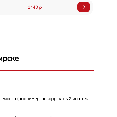
1440 р
1920 р
1440 р
1440 р
ирске
1920 р
4500 р
4000 р
 ремонта (например, некорректный монтаж
3200 р