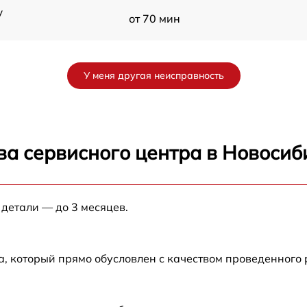
y
от 70 мин
от 60 мин
У меня другая неисправность
от 90 мин
от 70 мин
ва сервисного центра в Новосиб
от 90 мин
 детали — до 3 месяцев.
от 100 мин
от 80 мин
а, который прямо обусловлен с качеством проведенного
от 70 мин