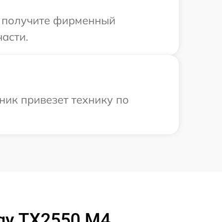
ы получите фирменный
части.
ник привезет технику по
rgy TX2550 M4