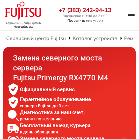
+7 (383) 242-94-13
Ежедневно с 9:00 до 21:00
Позвонить
мне утром
Сервисный центр Fujitsu
в
Новосибирске
Сервисный центр Fujitsu
Каталог устройств
Ремон
Замена северного моста
сервера
Fujitsu Primergy RX4770 M4
Официальный сервис
Гарантийное обслуживание
сервера Fujitsu до 3 лет
Диагностика за наш счет,
ремонт по желанию
Бесплатный выезд курьера
в день обращения
Замена северного моста сервера