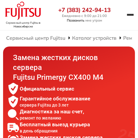
+7 (383) 242-94-13
Ежедневно с 9:00 до 21:00
Позвонить
мне утром
Сервисный центр Fujitsu
в
Новосибирске
Сервисный центр Fujitsu
Каталог устройств
Ремон
Замена жестких дисков
сервера
Fujitsu Primergy CX400 M4
Официальный сервис
Гарантийное обслуживание
сервера Fujitsu до 3 лет
Диагностика за наш счет,
ремонт по желанию
Бесплатный выезд курьера
в день обращения
Замена жестких дисков сервера