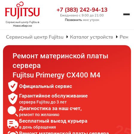
+7 (383) 242-94-13
Ежедневно с 9:00 до 21:00
Позвонить
мне утром
Сервисный центр Fujitsu
в
Новосибирске
Сервисный центр Fujitsu
Каталог устройств
Ремон
Ремонт материнской платы
сервера
Fujitsu Primergy CX400 M4
Официальный сервис
Гарантийное обслуживание
сервера Fujitsu до 3 лет
Диагностика за наш счет,
ремонт по желанию
Бесплатный выезд курьера
в день обращения
Ремонт материнской платы сервера