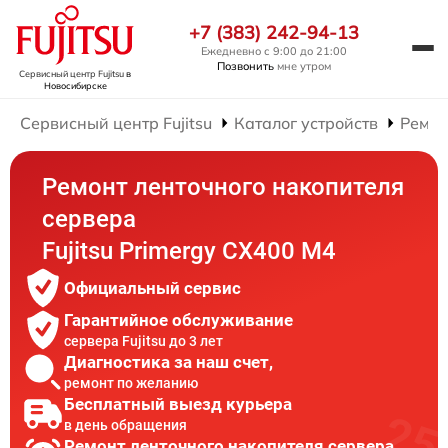
+7 (383) 242-94-13
Ежедневно с 9:00 до 21:00
Позвонить
мне утром
Сервисный центр Fujitsu
в
Новосибирске
Сервисный центр Fujitsu
Каталог устройств
Ремон
Ремонт ленточного накопителя
сервера
Fujitsu Primergy CX400 M4
Официальный сервис
Гарантийное обслуживание
сервера Fujitsu до 3 лет
Диагностика за наш счет,
ремонт по желанию
Бесплатный выезд курьера
в день обращения
Ремонт ленточного накопителя сервера