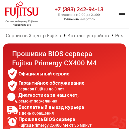
+7 (383) 242-94-13
Ежедневно с 9:00 до 21:00
Позвонить
мне утром
Сервисный центр Fujitsu
в
Новосибирске
Сервисный центр Fujitsu
Каталог устройств
Ремон
Прошивка BIOS сервера
Fujitsu Primergy CX400 M4
Официальный сервис
Гарантийное обслуживание
сервера Fujitsu до 3 лет
Диагностика за наш счет,
ремонт по желанию
Бесплатный выезд курьера
в день обращения
Прошивка BIOS сервера
Fujitsu Primergy CX400 M4 от 35 минут