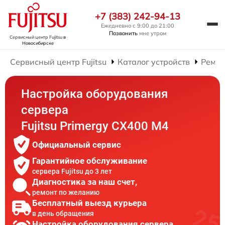
+7 (383) 242-94-13
Ежедневно с 9:00 до 21:00
Позвонить
мне утром
Сервисный центр Fujitsu
в
Новосибирске
Сервисный центр Fujitsu
Каталог устройств
Ремон
Настройка оборудования
сервера
Fujitsu Primergy CX400 M4
Официальный сервис
Гарантийное обслуживание
сервера Fujitsu до 3 лет
Диагностика за наш счет,
ремонт по желанию
Бесплатный выезд курьера
в день обращения
Настройка оборудования сервера