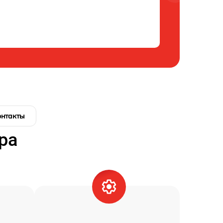
онтакты
ра