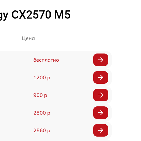
rgy CX2570 M5
Цена
бесплатно
1200 р
900 р
2800 р
2560 р