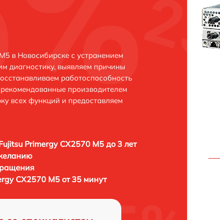
 M5 в Новосибирске с устранением
м диагностику, выявляем причины
восстанавливаем работоспособность
и рекомендованные производителем
рку всех функций и предоставляем
Fujitsu Primergy CX2570 M5 до 3 лет
 желанию
бращения
mergy CX2570 M5 от 35 минут