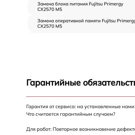
Замена блока питания Fujitsu Primergy
CX2570 M5
Замена оперативной памяти Fujitsu Primerg
CX2570 M5
Прошивка BIOS Fujitsu Primergy CX2570 M5
Замена северного моста Fujitsu Primergy
CX2570 M5
Установка/Настройка RAID-массива, SCSI
контроллера Fujitsu Primergy CX2570 M5
Гарантийные обязательст
Восстановление загрузчика BIOS Fujitsu
Primergy CX2570 M5
Гарантия от сервиса: на установленные нами
Ремонт СХД Fujitsu Primergy CX2570 M5
Что считается гарантийным случаем?
Ремонт ленточной библиотеки Fujitsu
Primergy CX2570 M5
Для работ: Повторное возникновение дефект