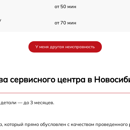
от 50 мин
y
от 70 мин
от 60 мин
У меня другая неисправность
от 90 мин
от 70 мин
ва сервисного центра в Новосиб
от 90 мин
 детали — до 3 месяцев.
от 100 мин
от 80 мин
а, который прямо обусловлен с качеством проведенного