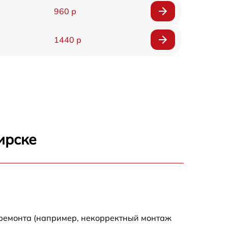
960 р
1440 р
1920 р
1440 р
1440 р
ирске
1920 р
4500 р
4000 р
 ремонта (например, некорректный монтаж