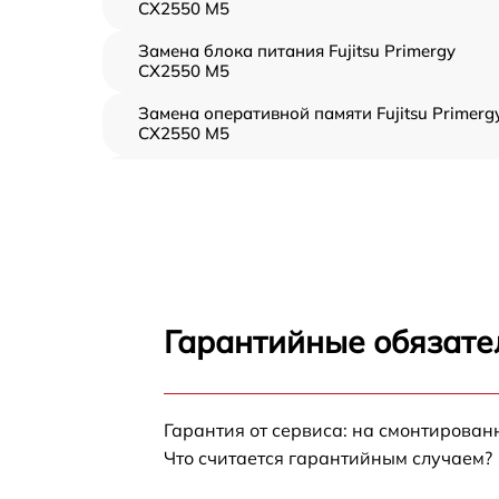
CX2550 M5
Замена блока питания Fujitsu Primergy
CX2550 M5
Замена оперативной памяти Fujitsu Primerg
CX2550 M5
Прошивка BIOS Fujitsu Primergy CX2550 M5
Замена северного моста Fujitsu Primergy
CX2550 M5
Установка/Настройка RAID-массива, SCSI
контроллера Fujitsu Primergy CX2550 M5
Гарантийные обязате
Восстановление загрузчика BIOS Fujitsu
Primergy CX2550 M5
Гарантия от сервиса: на смонтирова
Ремонт СХД Fujitsu Primergy CX2550 M5
Что считается гарантийным случаем?
Ремонт ленточной библиотеки Fujitsu