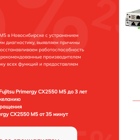
 M5 в Новосибирске с устранением
м диагностику, выявляем причины
восстанавливаем работоспособность
и рекомендованные производителем
рку всех функций и предоставляем
Fujitsu Primergy CX2550 M5 до 3 лет
 желанию
бращения
mergy CX2550 M5 от 35 минут