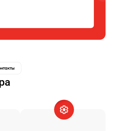
онтакты
ра