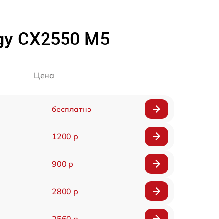
rgy CX2550 M5
Цена
бесплатно
1200 р
900 р
2800 р
2560 р