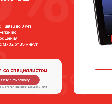
Fujitsu до 3 лет
 желанию
бращения
tic M702 от 35 минут
я со специалистом
Оставить заявку
есь c
политикой конфиденциальности