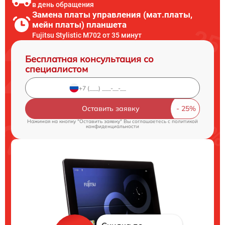
в день обращения
Замена платы управления (мат.платы,
мейн платы) планшета
Fujitsu Stylistic M702 от 35 минут
Бесплатная консультация со
специалистом
Оставить заявку
Нажимая на кнопку "Оставить заявку" Вы соглашаетесь c
политикой
конфиденциальности