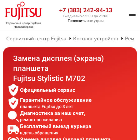
+7 (383) 242-94-13
Ежедневно с 9:00 до 21:00
Позвонить
мне утром
Сервисный центр Fujitsu
в
Новосибирске
Сервисный центр Fujitsu
Каталог устройств
Ремон
Замена дисплея (экрана)
планшета
Fujitsu Stylistic M702
Официальный сервис
Гарантийное обслуживание
планшета Fujitsu до 3 лет
Диагностика за наш счет,
ремонт по желанию
Бесплатный выезд курьера
в день обращения
Замена дисплея (экрана) планшета