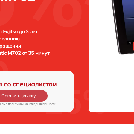
Fujitsu до 3 лет
 желанию
бращения
istic M702 от 35 минут
я со специалистом
Оставить заявку
есь c
политикой конфиденциальности