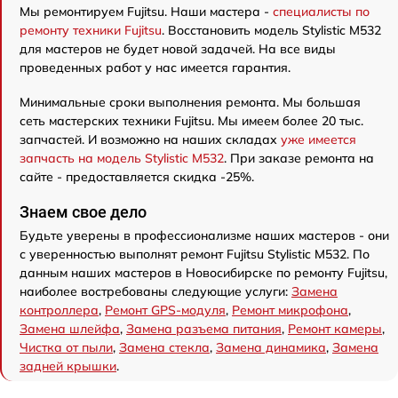
Мы ремонтируем Fujitsu. Наши мастера -
специалисты по
ремонту техники Fujitsu
. Восстановить модель Stylistic M532
для мастеров не будет новой задачей. На все виды
проведенных работ у нас имеется гарантия.
Минимальные сроки выполнения ремонта. Мы большая
сеть мастерских техники Fujitsu. Мы имеем более 20 тыс.
запчастей. И возможно на наших складах
уже имеется
запчасть на модель Stylistic M532
. При заказе ремонта на
сайте - предоставляется скидка -25%.
Знаем свое дело
Будьте уверены в профессионализме наших мастеров - они
с уверенностью выполнят ремонт Fujitsu Stylistic M532. По
данным наших мастеров в Новосибирске по ремонту Fujitsu,
наиболее востребованы следующие услуги:
Замена
контроллера
,
Ремонт GPS-модуля
,
Ремонт микрофона
,
Замена шлейфа
,
Замена разъема питания
,
Ремонт камеры
,
Чистка от пыли
,
Замена стекла
,
Замена динамика
,
Замена
задней крышки
.