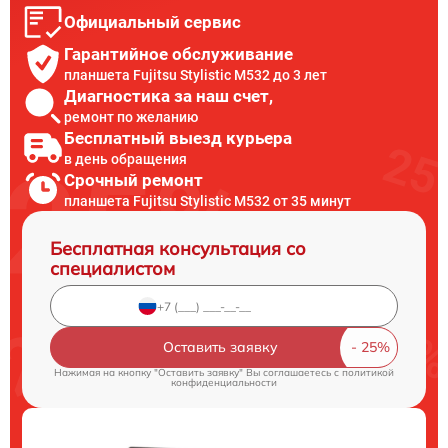
Официальный сервис
Гарантийное обслуживание
планшета Fujitsu Stylistic M532 до 3 лет
Диагностика за наш счет,
ремонт по желанию
Бесплатный выезд курьера
в день обращения
Срочный ремонт
планшета Fujitsu Stylistic M532 от 35 минут
Бесплатная консультация со
специалистом
Оставить заявку
Нажимая на кнопку "Оставить заявку" Вы соглашаетесь c
политикой
конфиденциальности