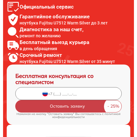
Официальный сервис
Гарантийное обслуживание
ноутбука Fujitsu U7512 Warm Silver до 3 лет
Диагностика за наш счет,
ремонт по желанию
Бесплатный выезд курьера
в день обращения
Срочный ремонт
ноутбука Fujitsu U7512 Warm Silver от 35 минут
Бесплатная консультация со
специалистом
Оставить заявку
Нажимая на кнопку "Оставить заявку" Вы соглашаетесь c
политикой
конфиденциальности