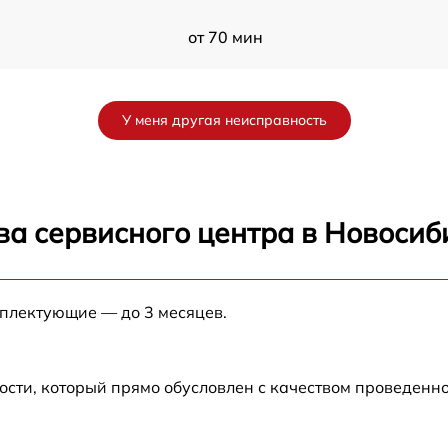
от 70 мин
от 80 мин
У меня другая неисправность
от 80 мин
от 60 мин
ва сервисного центра в Новосиб
от 30 мин
мплектующие — до 3 месяцев.
от 70 мин
от 120 мин
ости, который прямо обусловлен с качеством проведенн
от 50 мин