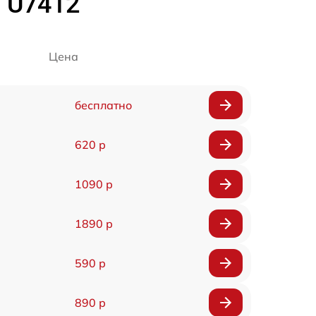
u U7412
Цена
бесплатно
620 р
1090 р
1890 р
590 р
890 р