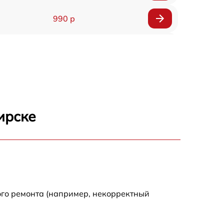
990 р
2885 р
1120 р
890 р
ирске
1090 р
1790 р
1290 р
ого ремонта (например, некорректный
690 р