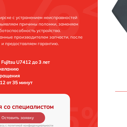
бирске с устранением неисправностей
выявляем причины поломки, заменяем
ботоспособность устройства.
анные производителем запчасти, после
 и предоставляем гарантию.
Fujitsu U7412 до 3 лет
 желанию
бращения
412 от 35 минут
я со специалистом
Оставить заявку
есь c
политикой конфиденциальности