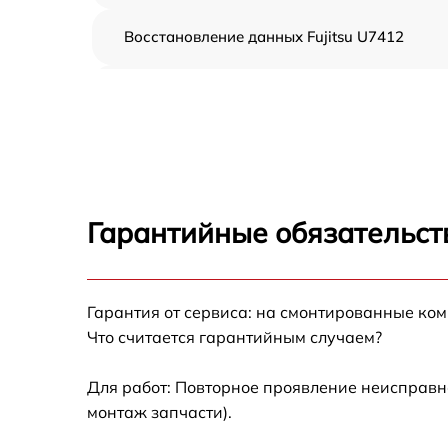
Восстановление данных Fujitsu U7412
Замена северного моста Fujitsu U7412
Замена экрана Fujitsu U7412
Замена шлейфа матрицы Fujitsu U7412
Гарантийные обязательст
Замена термопасты Fujitsu U7412
Гарантия от сервиса: на смонтированные ко
Замена системы охлаждения Fujitsu U7412
Что считается гарантийным случаем?
Замена процессора Fujitsu U7412
Для работ: Повторное проявление неисправн
монтаж запчасти).
Замена оперативной памяти Fujitsu U7412