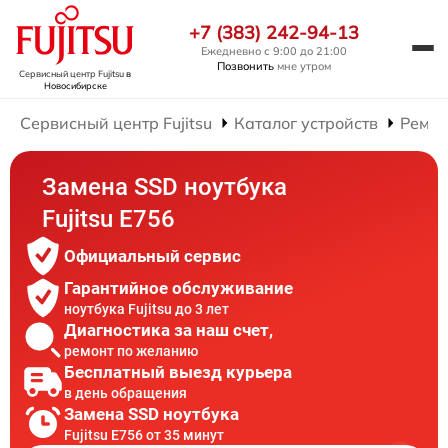
+7 (383) 242-94-13
Ежедневно с 9:00 до 21:00
Позвонить
мне утром
Сервисный центр Fujitsu
в
Новосибирске
Сервисный центр Fujitsu
Каталог устройств
Ремон
Замена SSD ноутбука
Fujitsu E756
Официальный сервис
Гарантийное обслуживание
ноутбука Fujitsu до 3 лет
Диагностика за наш счет,
ремонт по желанию
Бесплатный выезд курьера
в день обращения
Замена SSD ноутбука
Fujitsu E756 от 35 минут