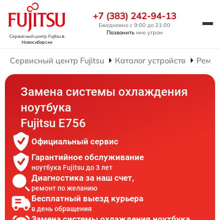
+7 (383) 242-94-13
Ежедневно с 9:00 до 21:00
Позвонить
мне утром
Сервисный центр Fujitsu
в
Новосибирске
Сервисный центр Fujitsu
Каталог устройств
Ремон
Замена системы охлаждения
ноутбука
Fujitsu E756
Официальный сервис
Гарантийное обслуживание
ноутбука Fujitsu до 3 лет
Диагностика за наш счет,
ремонт по желанию
Бесплатный выезд курьера
в день обращения
Замена системы охлаждения ноутбука