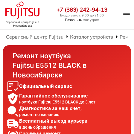
+7 (383) 242-94-13
Ежедневно с 9:00 до 21:00
Позвонить
мне утром
Сервисный центр Fujitsu
в
Новосибирске
Сервисный центр Fujitsu
Каталог устройств
Ремон
Ремонт ноутбука
Fujitsu E5512 BLACK в
Новосибирске
Официальный сервис
Гарантийное обслуживание
ноутбука Fujitsu E5512 BLACK до 3 лет
Диагностика за наш счет,
ремонт по желанию
Бесплатный выезд курьера
в день обращения
Срочный ремонт