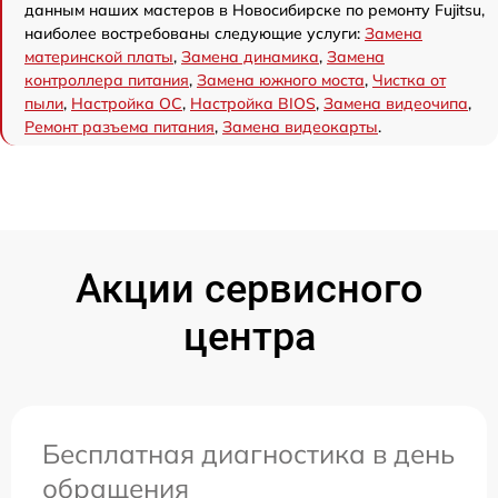
данным наших мастеров в Новосибирске по ремонту Fujitsu,
наиболее востребованы следующие услуги:
Замена
материнской платы
,
Замена динамика
,
Замена
контроллера питания
,
Замена южного моста
,
Чистка от
пыли
,
Настройка ОС
,
Настройка BIOS
,
Замена видеочипа
,
Ремонт разъема питания
,
Замена видеокарты
.
Акции сервисного
центра
Бесплатная диагностика в день
обращения