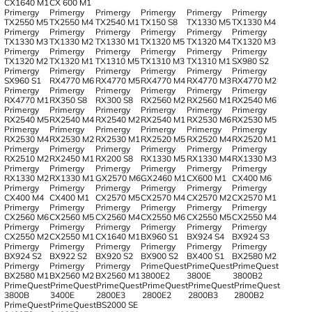
CX1640 M1
CX 600 M1
Primergy
Primergy
Primergy
Primergy
Primergy
Primergy
TX2550 M5
TX2550 M4
TX2540 M1
TX150 S8
TX1330 M5
TX1330 M4
Primergy
Primergy
Primergy
Primergy
Primergy
Primergy
TX1330 M3
TX1330 M2
TX1330 M1
TX1320 M5
TX1320 M4
TX1320 M3
Primergy
Primergy
Primergy
Primergy
Primergy
Primergy
TX1320 M2
TX1320 M1
TX1310 M5
TX1310 M3
TX1310 M1
SX980 S2
Primergy
Primergy
Primergy
Primergy
Primergy
Primergy
SX960 S1
RX4770 M6
RX4770 M5
RX4770 M4
RX4770 M3
RX4770 M2
Primergy
Primergy
Primergy
Primergy
Primergy
Primergy
RX4770 M1
RX350 S8
RX300 S8
RX2560 M2
RX2560 M1
RX2540 M6
Primergy
Primergy
Primergy
Primergy
Primergy
Primergy
RX2540 M5
RX2540 M4
RX2540 M2
RX2540 M1
RX2530 M6
RX2530 M5
Primergy
Primergy
Primergy
Primergy
Primergy
Primergy
RX2530 M4
RX2530 M2
RX2530 M1
RX2520 M5
RX2520 M4
RX2520 M1
Primergy
Primergy
Primergy
Primergy
Primergy
Primergy
RX2510 M2
RX2450 M1
RX200 S8
RX1330 M5
RX1330 M4
RX1330 M3
Primergy
Primergy
Primergy
Primergy
Primergy
Primergy
RX1330 M2
RX1330 M1
GX2570 M6
GX2460 M1
CX600 M1
CX400 M6
Primergy
Primergy
Primergy
Primergy
Primergy
Primergy
CX400 M4
CX400 M1
CX2570 M5
CX2570 M4
CX2570 M2
CX2570 M1
Primergy
Primergy
Primergy
Primergy
Primergy
Primergy
CX2560 M6
CX2560 M5
CX2560 M4
CX2550 M6
CX2550 M5
CX2550 M4
Primergy
Primergy
Primergy
Primergy
Primergy
Primergy
CX2550 M2
CX2550 M1
CX1640 M1
BX960 S1
BX924 S4
BX924 S3
Primergy
Primergy
Primergy
Primergy
Primergy
Primergy
BX924 S2
BX922 S2
BX920 S2
BX900 S2
BX400 S1
BX2580 M2
Primergy
Primergy
Primergy
PrimeQuest
PrimeQuest
PrimeQuest
BX2580 M1
BX2560 M2
BX2560 M1
3800E2
3800E
3800B2
PrimeQuest
PrimeQuest
PrimeQuest
PrimeQuest
PrimeQuest
PrimeQuest
3800B
3400E
2800E3
2800E2
2800B3
2800B2
PrimeQuest
PrimeQuest
BS2000 SE