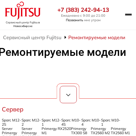
+7 (383) 242-94-13
Ежедневно с 9:00 до 21:00
Позвонить
мне утром
Сервисный центр Fujitsu
в
Новосибирске
Сервисный центр Fujitsu
Ремонтируемые модели
Ремонтируемые модели
Сервер
Sparc M12-
Sparc M12-
Sparc M12-
Sparc M10-
Sparc M10-
Sparc M10-
2S
2
1
4S
4
1
Server
Server
Primergy RX2520
Primergy
Primergy
Primergy
Primergy
Primergy
M1
TX300 S8
TX2560 M2
TX2560 M1